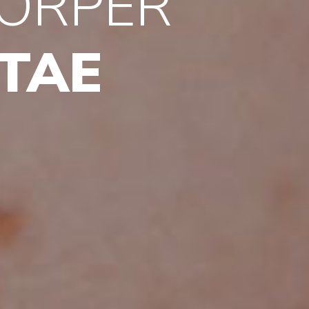
ORPER
ITAE